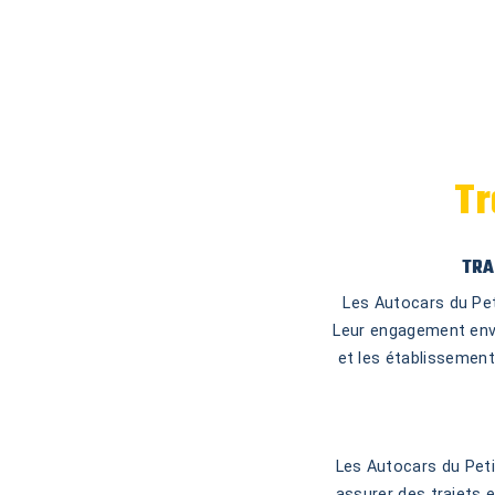
Tr
TRA
Les Autocars du Peti
Leur engagement enver
et les établissement
Les Autocars du Peti
assurer des trajets 