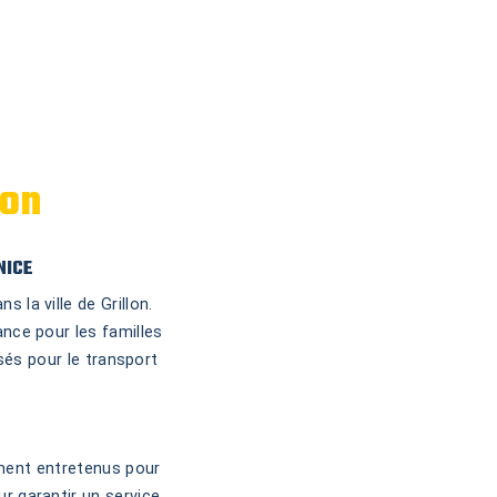
lon
NICE
 la ville de Grillon.
ance pour les familles
sés pour le transport
ement entretenus pour
r garantir un service