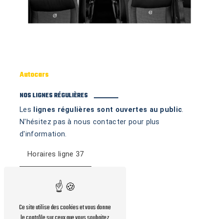
Autocars
NOS LIGNES RÉGULIÈRES
Les
lignes régulières sont ouvertes au public
.
N'hésitez pas à nous contacter pour plus
d'information.
Horaires ligne 37
Horaires ligne 38
Horaires ligne 39
Ce site utilise des cookies et vous donne
Ligne sur la Drôme
le contrôle sur ceux que vous souhaitez