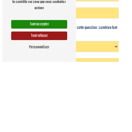
le contrôle sur ceux que vous souhaitez
activer
Tout accepter
Vous n'êtes pas un robot, veuillez répondre à cette question : combien font
sept plus sept ?
Tout refuser
Personnaliser
En cochant cette case, j'accepte les conditions particulières ci-dessous **