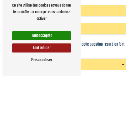
Ce site utilise des cookies et vous donne
le contrôle sur ceux que vous souhaitez
activer
Tout accepter
Vous n'êtes pas un robot, veuillez répondre à cette question : combien font
Tout refuser
dix plus six ?
Personnaliser