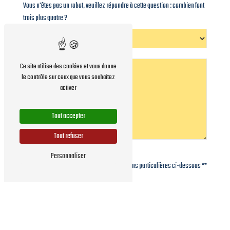
Vous n'êtes pas un robot, veuillez répondre à cette question : combien font
trois plus quatre ?
Ce site utilise des cookies et vous donne
le contrôle sur ceux que vous souhaitez
activer
Tout accepter
Tout refuser
Personnaliser
En cochant cette case, j'accepte les conditions particulières ci-dessous **
Envoyer
** Les données personnelles communiquées sont nécessaires aux fins de vous